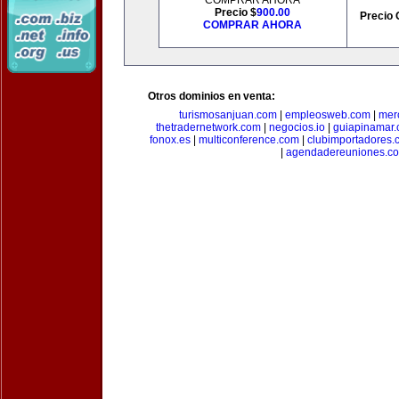
COMPRAR AHORA
Precio $
900.00
Precio 
COMPRAR AHORA
Otros dominios en venta:
turismosanjuan.com
|
empleosweb.com
|
mer
thetradernetwork.com
|
negocios.io
|
guiapinamar
fonox.es
|
multiconference.com
|
clubimportadores.
|
agendadereuniones.c