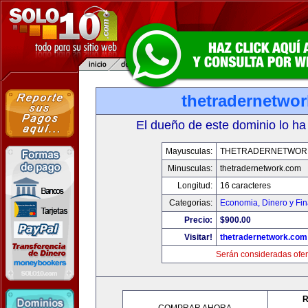
thetradernetwo
El dueño de este dominio lo ha
Mayusculas:
THETRADERNETWOR
Minusculas:
thetradernetwork.com
Longitud:
16 caracteres
Categorias:
Economia, Dinero y Fi
Precio:
$900.00
Visitar!
thetradernetwork.com
Serán consideradas ofer
R