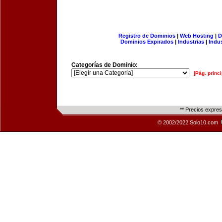
Registro de Dominios
|
Web Hosting
|
D
Dominios Expirados
|
Industrias
|
Indu
Categorías de Dominio:
[Pág. princi
** Precios expre
© 2002/2022 Solo10.com