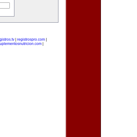
gistros.tv
|
registrospro.com
|
uplementosnutricion.com
|