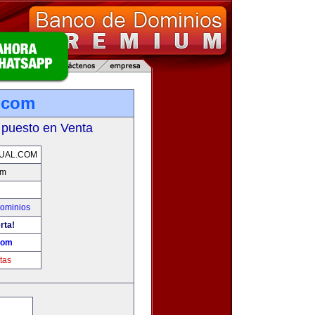
l.com
 puesto en Venta
UAL.COM
om
ominios
rta!
.com
tas