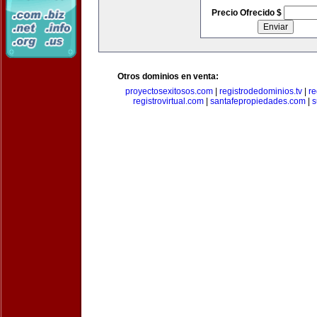
Precio Ofrecido $
Otros dominios en venta:
proyectosexitosos.com
|
registrodedominios.tv
|
re
registrovirtual.com
|
santafepropiedades.com
|
s