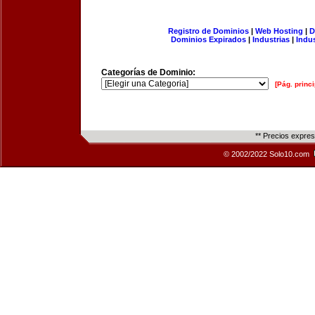
Registro de Dominios
|
Web Hosting
|
D
Dominios Expirados
|
Industrias
|
Indu
Categorías de Dominio:
[Pág. princi
** Precios expre
© 2002/2022 Solo10.com