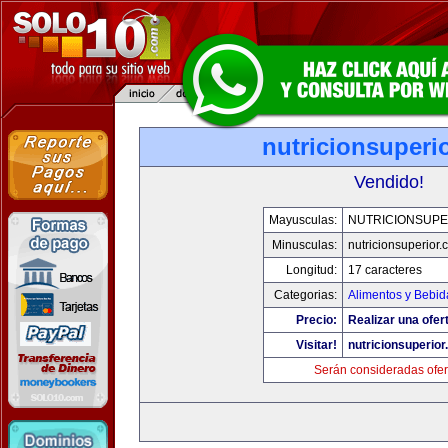
nutricionsuperi
Vendido!
Mayusculas:
NUTRICIONSUPE
Minusculas:
nutricionsuperior
Longitud:
17 caracteres
Categorias:
Alimentos y Bebid
Precio:
Realizar una ofer
Visitar!
nutricionsuperio
Serán consideradas ofer