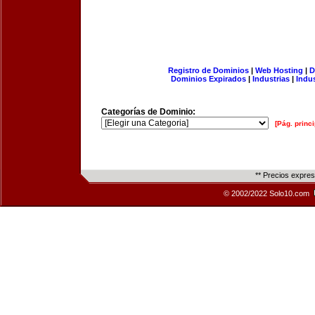
Registro de Dominios
|
Web Hosting
|
D
Dominios Expirados
|
Industrias
|
Indu
Categorías de Dominio:
[Pág. princi
** Precios expre
© 2002/2022 Solo10.com