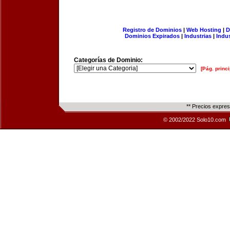
Registro de Dominios
|
Web Hosting
|
D
Dominios Expirados
|
Industrias
|
Indu
Categorías de Dominio:
[Pág. princi
** Precios expre
© 2002/2022 Solo10.com