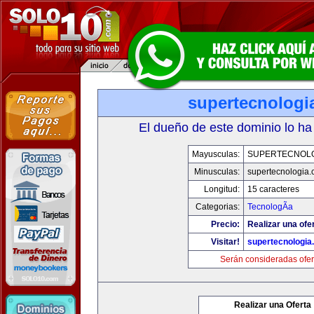
supertecnologi
El dueño de este dominio lo ha
Mayusculas:
SUPERTECNOL
Minusculas:
supertecnologia
Longitud:
15 caracteres
Categorias:
TecnologÃ­a
Precio:
Realizar una ofe
Visitar!
supertecnologia
Serán consideradas ofer
Realizar una Oferta