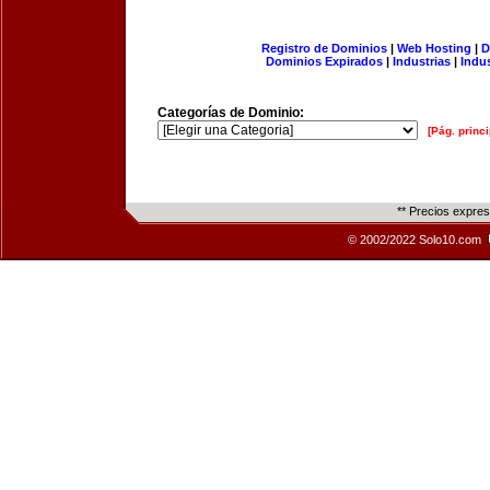
Registro de Dominios
|
Web Hosting
|
D
Dominios Expirados
|
Industrias
|
Indu
Categorías de Dominio:
[Pág. princi
** Precios expre
© 2002/2022 Solo10.com