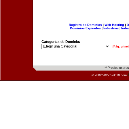
Registro de Dominios
|
Web Hosting
|
D
Dominios Expirados
|
Industrias
|
Indu
Categorías de Dominio:
[Pág. princi
** Precios expre
© 2002/2022 Solo10.com