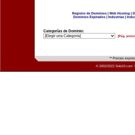
Registro de Dominios
|
Web Hosting
|
D
Dominios Expirados
|
Industrias
|
Indu
Categorías de Dominio:
[Pág. princi
** Precios expre
© 2002/2022 Solo10.com