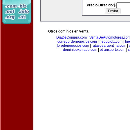
Precio Ofrecido $
Otros dominios en venta:
DiaDeCompra.com
|
VentaDeAutomotores.co
corredordenegocios.com
|
negociofx.com
|
bi
forodenegocios.com
|
rutasdeargentina.com
|
dominioexpirado.com
|
etransporte.com
|
c