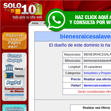
bienesraicesalav
El dueño de este dominio lo ha
Mayusculas:
BIENESRAICESAL
Minusculas:
bienesraicesalaven
Longitud:
20 caracteres
Categorias:
Inmuebles y Propie
Precio:
Realizar una oferta
Visitar!
bienesraicesalave
Serán consideradas ofer
Realizar una Oferta