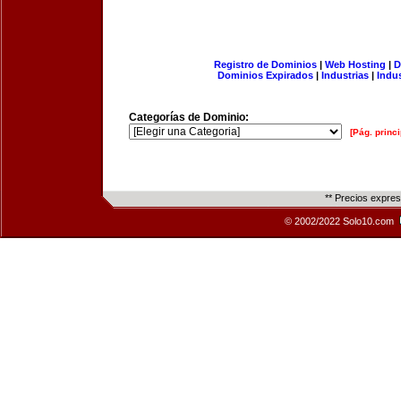
Registro de Dominios
|
Web Hosting
|
D
Dominios Expirados
|
Industrias
|
Indu
Categorías de Dominio:
[Pág. princi
** Precios expre
© 2002/2022 Solo10.com