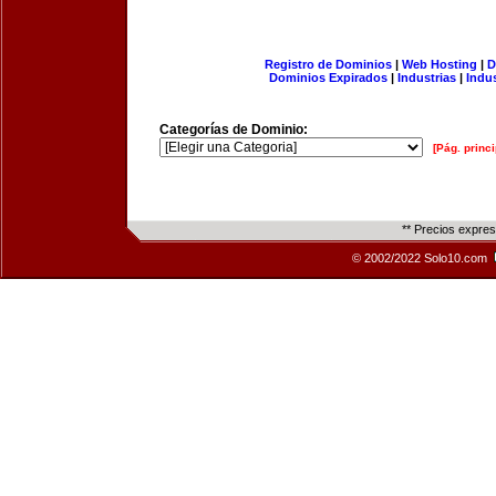
Registro de Dominios
|
Web Hosting
|
D
Dominios Expirados
|
Industrias
|
Indu
Categorías de Dominio:
[Pág. princi
** Precios expre
© 2002/2022 Solo10.com