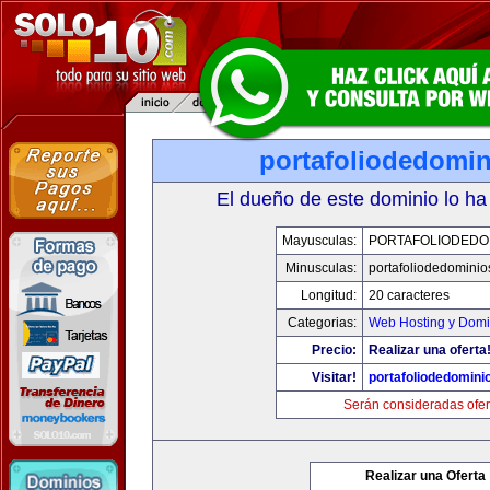
portafoliodedomi
El dueño de este dominio lo ha
Mayusculas:
PORTAFOLIODEDO
Minusculas:
portafoliodedomini
Longitud:
20 caracteres
Categorias:
Web Hosting y Domi
Precio:
Realizar una oferta
Visitar!
portafoliodedomini
Serán consideradas ofer
Realizar una Oferta