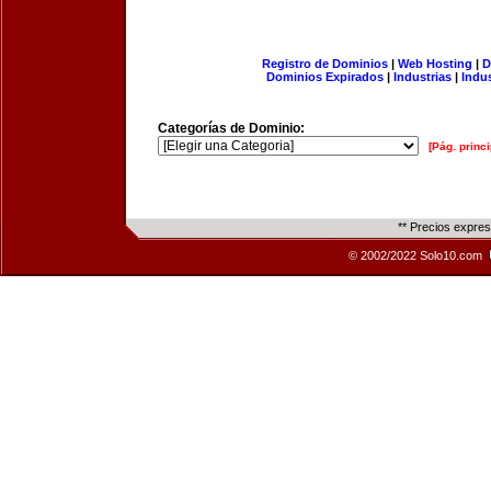
Registro de Dominios
|
Web Hosting
|
D
Dominios Expirados
|
Industrias
|
Indu
Categorías de Dominio:
[Pág. princi
** Precios expre
© 2002/2022 Solo10.com