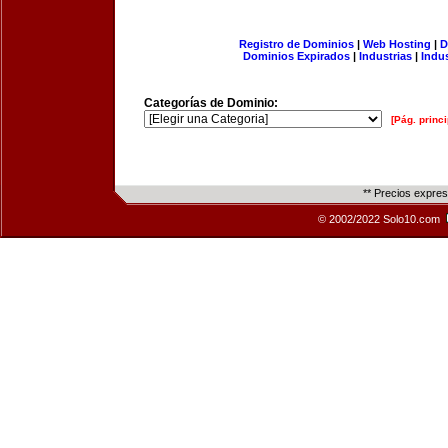
Registro de Dominios
|
Web Hosting
|
D
Dominios Expirados
|
Industrias
|
Indu
Categorías de Dominio:
[Pág. princi
** Precios expre
© 2002/2022 Solo10.com